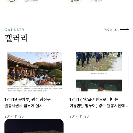
Academy
Location
갤
view all
GALLERY
갤러리
171119_문체부, 광주 광산구
171117_'향교·서원으로 떠나는
월봉서원서 팸투어 실시
여유만만 팸투어', 광주 월봉서원에서
열려
2017-11-20
2017-11-20