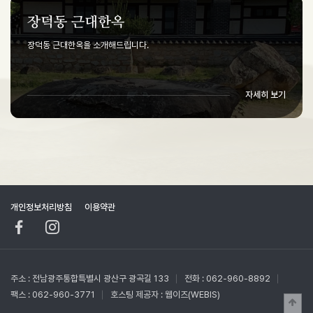
장덕동 근대한옥
장덕동 근대한옥을 소개해드립니다.
자세히 보기
개인정보처리방침
이용약관
주소 : 전남광주통합특별시 광산구 광곡길 133
전화 : 062-960-8892
팩스 : 062-960-3771
호스팅 제공자 :
웹이즈(WEBIS)
상단