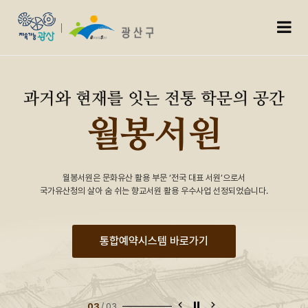
월봉서원
모
과거와 현재를 잇는 전통 학문의 공간
월봉서원
월봉서원은 문화유산 활용 부문 ‘전국 대표 서원’으로서
국가유산청의 살아 숨 쉬는 향교서원 활용 우수사업 선정되었습니다.
통합예약시스템 바로가기
이전 슬라이드
슬라이드 정지
다음 슬라이드
03
/
03