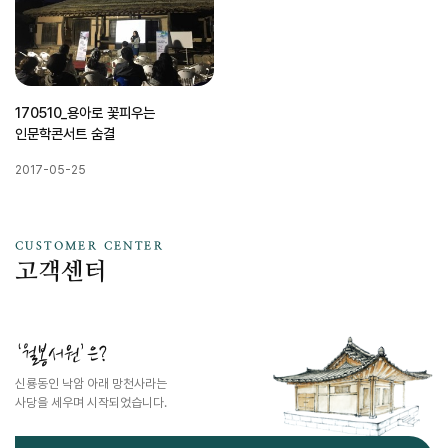
170510_용아로 꽃피우는
인문학콘서트 숨결
2017-05-25
CUSTOMER CENTER
고객센터
‘월봉서원’은?
신룡동인 낙암 아래 망천사라는
사당을 세우며 시작되었습니다.