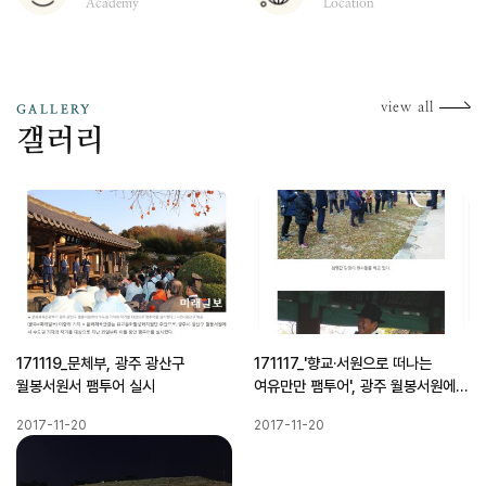
Academy
Location
갤
view all
GALLERY
갤러리
171119_문체부, 광주 광산구
171117_'향교·서원으로 떠나는
월봉서원서 팸투어 실시
여유만만 팸투어', 광주 월봉서원에서
열려
2017-11-20
2017-11-20