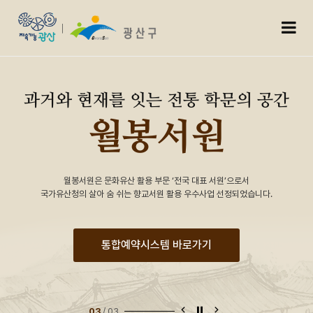
월봉서원
모
과거와 현재를 잇는 전통 학문의 공간
월봉서원
월봉서원은 문화유산 활용 부문 ‘전국 대표 서원’으로서
국가유산청의 살아 숨 쉬는 향교서원 활용 우수사업 선정되었습니다.
통합예약시스템 바로가기
이전 슬라이드
슬라이드 정지
다음 슬라이드
01
/
03