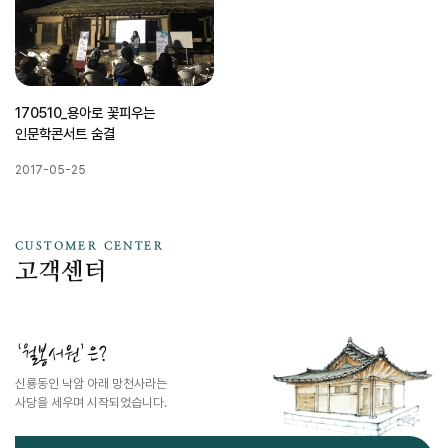
170510_용아로 꽃피우는
인문학콘서트 숨결
2017-05-25
CUSTOMER CENTER
고객센터
‘월봉서원’은?
신룡동인 낙암 아래 망천사라는
사당을 세우며 시작되었습니다.