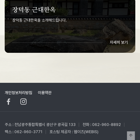
장덕동 근대한옥
장덕동 근대한옥을 소개해드립니다.
자세히 보기
개인정보처리방침
이용약관
주소 : 전남광주통합특별시 광산구 광곡길 133
전화 : 062-960-8892
팩스 : 062-960-3771
호스팅 제공자 :
웹이즈(WEBIS)
상단