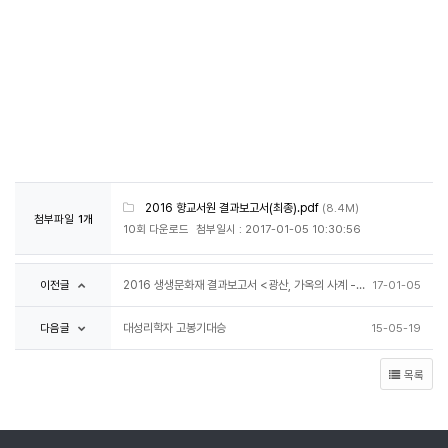
2016 향교서원 결과보고서(최종).pdf
(8.4M)
첨부파일
1개
10회 다운로드
첨부일시 : 2017-01-05 10:30:56
이전글
2016 생생문화재 결과보고서 <광산, 가옥의 사계 -제 2악장->
17-01-05
다음글
대성리학자 고봉기대승
15-05-19
목록