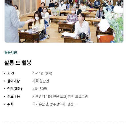
월봉서원
살롱 드 월봉
기 간
4~11월 (6회)
참여대상
가족·일반인
인원(회당)
40~60명
주요내용
기후위기 대응 인문 토크, 체험 프로그램
주최
국가유산청, 광주광역시, 광산구