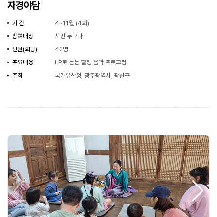
자경야담
기 간
4~11월 (4회)
참여대상
시민 누구나
인원(회당)
40명
주요내용
LP로 듣는 힐링 음악 프로그램
주최
국가유산청, 광주광역시, 광산구