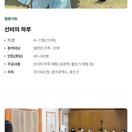
월봉서원
선비의 하루
기 간
4~11월 (15회)
참여대상
일반인·가족 · 단체
인원(회당)
40~60명
주요내용
선비의 하루 체험 (유생복, 활쏘기 체험 등)
주최
국가유산청, 광주광역시, 광산구