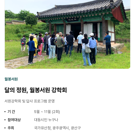
월봉서원
달의 정원, 월봉서원 강학회
서원강학회 및 답사 프로그램 운영
기 간
5월 ~ 11월 (2회)
참여대상
대동시민 누구나
주최
국가유산청, 광주광역시, 광산구