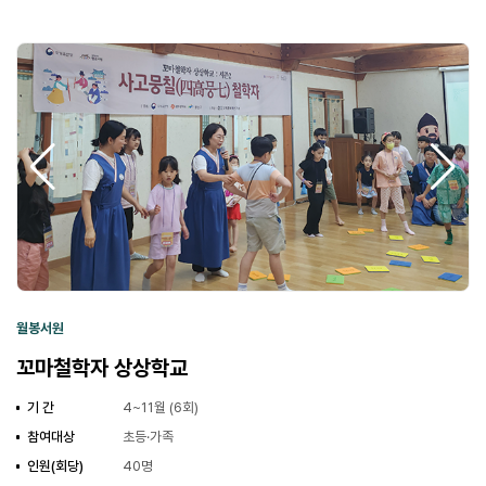
월봉서원
꼬마철학자 상상학교
기 간
4~11월 (6회)
참여대상
초등·가족
인원(회당)
40명