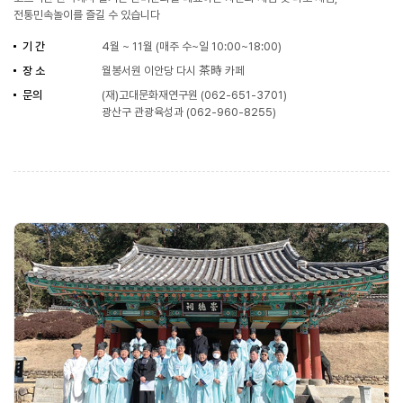
전통민속놀이를 즐길 수 있습니다
기 간
4월 ~ 11월 (매주 수~일 10:00~18:00)
장 소
월봉서원 이안당 다시 茶時 카페
문의
(재)고대문화재연구원 (062-651-3701)
광산구 관광육성과 (062-960-8255)