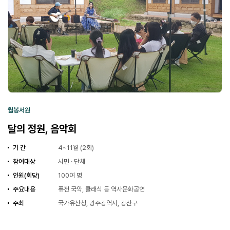
월봉서원
달의 정원, 음악회
기 간
4~11월 (2회)
참여대상
시민 · 단체
인원(회당)
100여 명
주요내용
퓨전 국악, 클래식 등 역사문화공연
주최
국가유산청, 광주광역시, 광산구