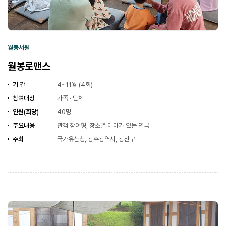
월봉서원
월봉로맨스
기 간
4~11월 (4회)
참여대상
가족 · 단체
인원(회당)
40명
주요내용
관객 참여형, 장소별 테마가 있는 연극
주최
국가유산청, 광주광역시, 광산구