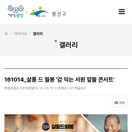
161014_살롱 드 월봉 '감 익는 서원 앞뜰 콘서트' > 갤러리
모
처음으로
아카이브
갤러리
갤러리
161014_살롱 드 월봉 '감 익는 서원 앞뜰 콘서트'
작성자
월봉서원
작성일
16-12-06 15:33
조회수
1,911
댓글수
0
목록