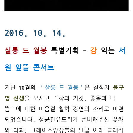
2016. 10. 14.
살롱 드 월봉
특별기획 -
감
익는
서
원 앞뜰 콘서트
지난
10월의
‘살롱 드 월봉’
은
철학자
윤구
병 선생
을
모시고
‘참과 거짓, 좋음과 나
쁨’
에 대한 마음결 철학 강연의 자리로 마련
되었습니다. 성균관유도회가 준비해주신 꽃차
와 다과, 그레이스앙상블의 달빛 아래 클래식