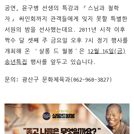
공연, 윤구병 선생의 특강과 『스님과 철학
자』 싸인회까지 관객들에게 잊지 못할 특별한
서원의 밤을 선사했는데요. 2011년 시작 이후
짝수 달 셋째 주 금요일 오후 7시 정기 행사를
개최해 온 ‘살롱 드 월봉’은
12월 16일(금)
송년특집
행사를 앞두고 있습니다.
문의: 광산구 문화체육과(062-960-3827)