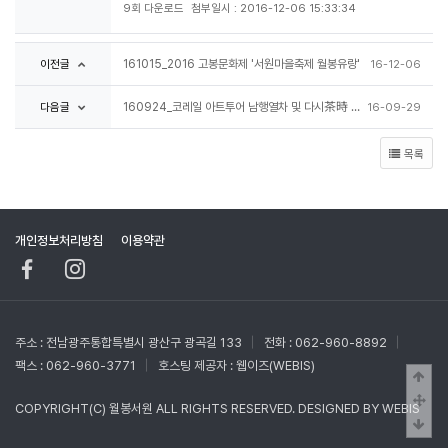
9회 다운로드
첨부일시 : 2016-12-06 15:33:34
이전글
161015_2016 고봉문화제 '서원마을축제 월봉유랑'
16-12-06
다음글
160924_코레일 아트투어 남행열차 및 다시茶時 살롱
16-09-29
목록
개인정보처리방침
이용약관
주소 : 전남광주통합특별시 광산구 광곡길 133
전화 : 062-960-8892
팩스 : 062-960-3771
호스팅 제공자 :
웹이즈(WEBIS)
상단
중간
COPYRIGHT(C)
월봉서원
ALL RIGHTS RESERVED. DESIGNED BY
WEBIS
하단