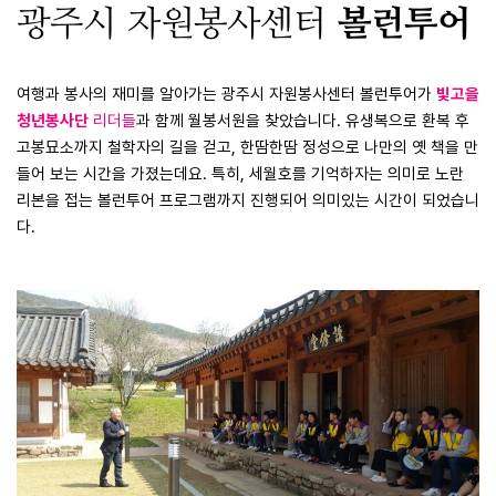
광주시 자원봉사센터
볼런투어
여행과 봉사의 재미를 알아가는 광주시 자원봉사센터 볼런투어가
빛고을
청년봉사단
리더들
과
함께
월봉서원을 찾았습니다.
유생복으로 환복 후
고봉묘소까지 철학자의 길을 걷고,
한땀한땀 정성으로
나만의 옛 책을 만
들어 보는 시간을 가졌는데요. 특히,
세월호를 기억하자는 의미로 노란
리본을 접는
볼런투어 프로그램까지 진행되어 의미있는 시간이 되었습니
다.