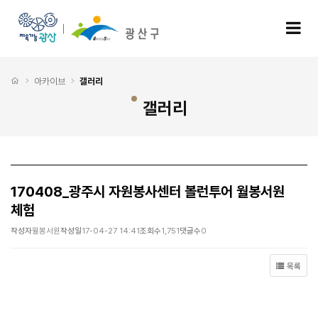
170408_광주시 자원봉사센터 볼런투어 월봉서원 체험 > 갤러리
모
처음으로
아카이브
갤러리
갤러리
170408_광주시 자원봉사센터 볼런투어 월봉서원
체험
작성자
월봉서원
작성일
17-04-27 14:41
조회수
1,751
댓글수
0
목록