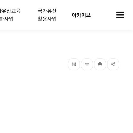
가유산교육
국가유산
아카이브
화사업
활용사업
모
QRcode
주소복사
프린터
공유