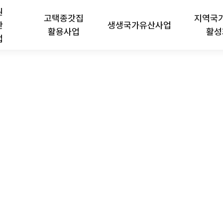
원
고택종갓집
지역국
산
생생국가유산사업
활용사업
활성
업