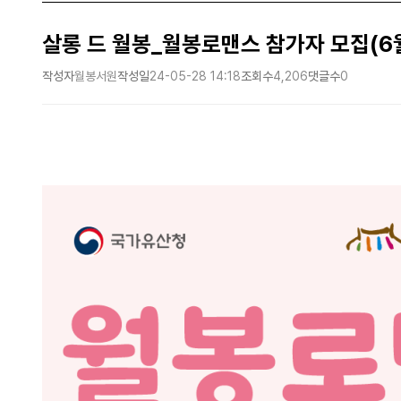
살롱 드 월봉_월봉로맨스 참가자 모집(6월 
작성자
월봉서원
작성일
24-05-28 14:18
조회수
4,206
댓글수
0