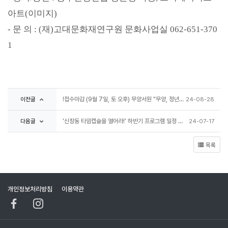
아트
(
이미지
)
-
문 의
: (
재
)
고대문화재연구원 문화사업실
062-651-370
1
이전글
!접수마감 (9월 7일, 토 오후) 무양서원 "무양, 청년선비" 참가 안내
24-08-28
다음글
'신창동 타임캡슐을 열어라!' 하반기 프로그램 일정 안내
24-07-17
목록
개인정보처리방침
이용약관