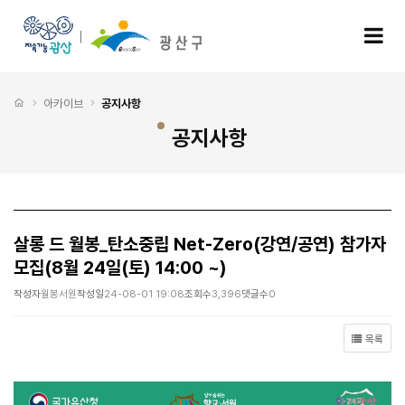
살롱 드 월봉_탄소중립 Net-Zero(강연/공연) 참가자 모집(8월 24일(토) 14:00 ~) >
모
처음으로
아카이브
공지사항
공지사항
살롱 드 월봉_탄소중립 Net-Zero(강연/공연) 참가자
모집(8월 24일(토) 14:00 ~)
작성자
월봉서원
작성일
24-08-01 19:08
조회수
3,396
댓글수
0
목록