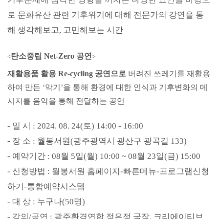
로 문화유산 관련
기후위기에 대해 전문가의 강연을 통
해 생각해보고
,
고민해보는 시간
탄소중립
Net-Zero
공연
<
>
재활용품 활용
Re-cycling
공연으로
버려진 쓰레기를 재활용
하여 만든
‘
악기
’
을 통해 환경에 대한 인식과 기후변화의 메
시지를 음악을 통해 전달하는 공연
-
일 시
: 2024. 08. 24(
토
) 14:00 - 16:00
-
장 소
:
월봉서원
(
광주광역시 광산구 광곡길
133)
-
예약기간
: 08
월
5
일
(
월
) 10:00 ~ 08
월
23
일
(
금
) 15:00
-
신청방법
:
월봉서원 홈페이지
-
빠른메뉴
-
프로그램신청
하기
-
통합예약시스템
-
대 상
:
누구나
(50
명
)
-
강의
/
공연
:
광주환경연합 정은정 국장
,
크리에이티브