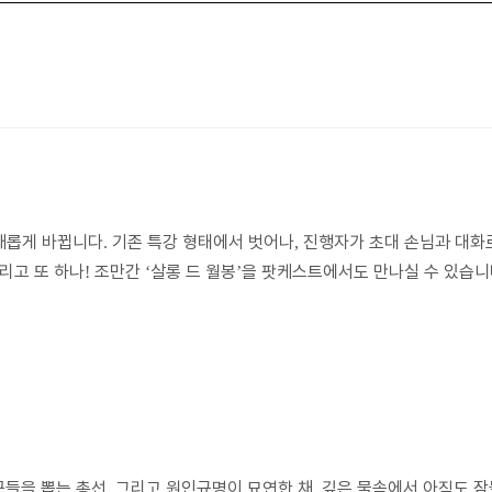
 새롭게 바뀝니다
기존 특강 형태에서 벗어나
진행자가 초대 손님과 대화
.
,
리고 또 하나
조만간
살롱 드 월봉
을 팟케스트에서도 만나실 수 있습니
!
‘
’
꾼들을 뽑는 총선
그리고 원인규명이 묘연한 채
깊은 물속에서 아직도 잠
.
,