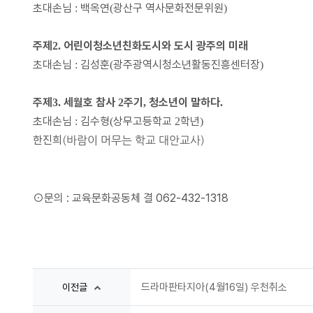
초대손님
백옥연
광산구 역사문화전문위원
:
(
)
주제
어린이청소년친화도시와 도시 광주의 미래
2.
초대손님
김성훈
광주광역시청소년활동진흥센터장
:
(
)
주제
세월호 참사
주기
청소년이 말하다
3.
2
,
.
초대손님
김수형
상무고등학교
학년
:
(
2
)
한진희
(바람이 머무는 학교 대안
교사
)
⊙문의 : 교육문화공동체 결 062-432-1318
드라마판타지아(4월16일) 우천취소
이전글