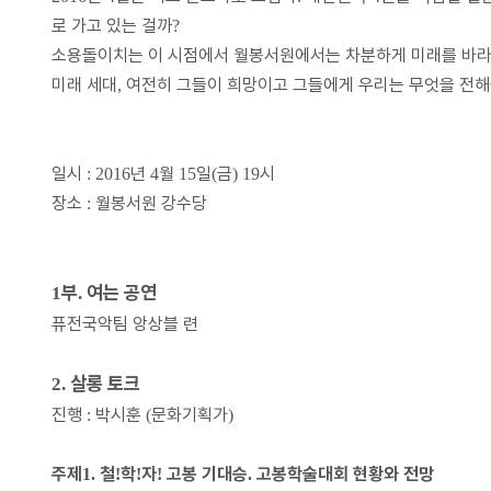
로 가고 있는 걸까
?
소용돌이치는 이 시점에서 월봉서원에서는 차분하게 미래를 바라
미래 세대
여전히 그들이 희망이고 그들에게 우리는 무엇을 전해
,
일시
년
월
일
금
시
: 2016
4
15
(
) 19
장소
월봉서원 강수당
:
부
여는 공연
1
.
퓨전국악팀 앙상블 련
살롱 토크
2.
진행
박시훈
문화기획가
:
(
)
주제
철
학
자
고봉 기대승
고봉학술대회 현황와 전망
1.
!
!
!
.