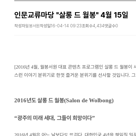
인문교류마당 "살롱 드 월봉" 4월 15일
작성자
월봉서원
작성일
16-04-14 09:23
조회수
4,434
댓글수
0
년
월
월봉서원 대표 콘텐츠 프로그램인 살롱 드 월봉이
[2016
4
,
스런 이야기 분위기로 한껏 즐거운 분위기를 선사할 것입니다
그
.
년도 살롱 드 월봉
2016
(Salon de Wolbong)
광주의 미래 세대
그들이 희망이다
“
,
”
년
월은 어느 날보다도 뜨겁다
대한민국
년을 책임질 일
2016
4
.
4