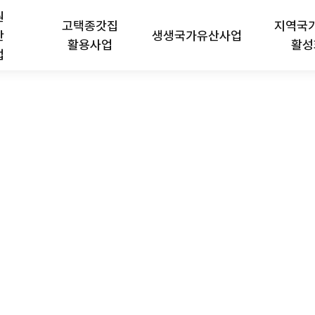
원
고택종갓집
지역국
산
생생국가유산사업
활용사업
활성
업