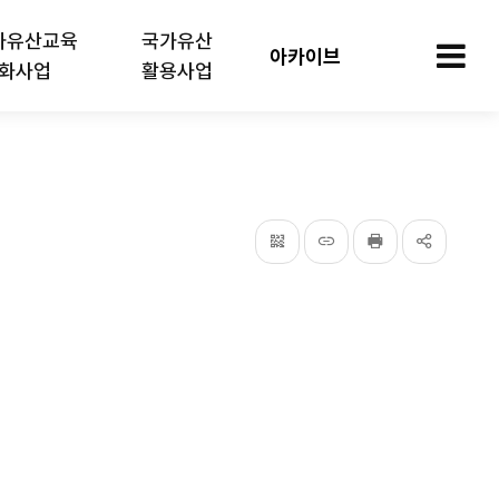
가유산교육
국가유산
아카이브
화사업
활용사업
모
QRcode
주소복사
프린터
공유