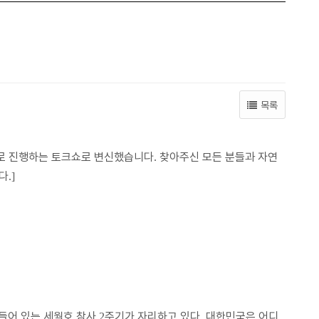
목록
로 진행하는 토크쇼로 변신했습니다
찾아주신 모든 분들과 자연
.
다
.]
들어 있는 세월호 참사
주기가 자리하고 있다
대한민국은 어디
2
.