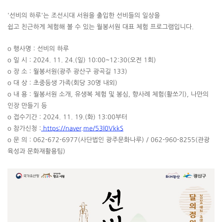
'선비의 하루'는 조선시대 서원을 출입한 선비들의 일상을
쉽고 친근하게 체험해 볼 수 있는 월봉서원 대표 체험 프로그램입니다.
o 행사명 : 선비의 하루
o 일 시 : 2024. 11. 24.(일) 10:00~12:30(오전 1회)
o 장 소 : 월봉서원(광주 광산구 광곡길 133)
o 대 상 : 초중등생 가족(회당 30명 내외)
o 내 용 : 월봉서원 소개, 유생복 체험 및 봉심, 향사례 체험(활쏘기), 나만의
인장 만들기 등
o 접수기간 : 2024. 11. 19.(화) 13:00부터
o 참가신청 :
https://naver.me/53l0VkkS
o 문 의 : 062-672-6977(사단법인 광주문화나루) / 062-960-8255(관광
육성과 문화재활용팀)