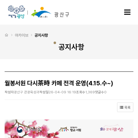
월봉서원 다시茶時 카페 전격 운영(4.15.수~) > 공지사항
모
처음으로
아카이브
공지사항
공지사항
월봉서원 다시茶時 카페 전격 운영(4.15.수~)
작성자
광산구 관광육성과
작성일
26-04-09 16:19
조회수
1,369
댓글수
0
목록