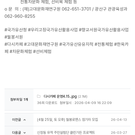
전통차문화 체험, 선비복 체험 등
o 문 의 : (재)고대문화재연구원 062-651-3701 / 광산구 관광육성과
062-960-8255
#국가유산청 #우리고장국가유산활용사업 #향교서원국가유산활용사업
#월봉서원
#다시카페 #고대문화재연구원 #국가유산유유자적 #전통체험 #한옥카
페 #차문화체험 #선비체험
다시카페 운영4.15..jpg
(2.1M)
첨부파일
1개
36회 다운로드
첨부일시 : 2026-04-09 16:22:09
이전글
(4월 25일, 토 오후) 월봉로맨스 참가자 모집
26-04-13
다음글
신창동 유적 주민살림단 클린가든 프로젝트
26-03-27