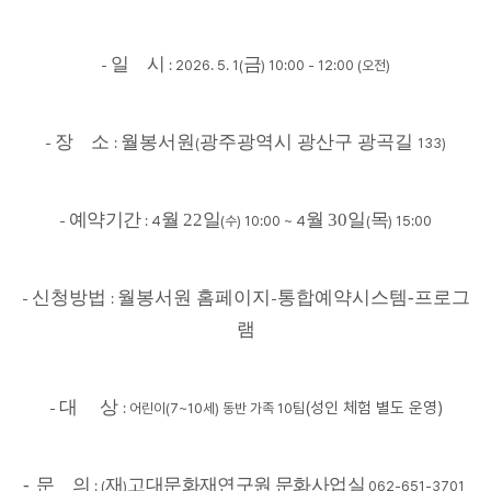
일 시
금
-
: 2026. 5. 1(
) 10:00 - 12:00 (오전)
장 소
월봉서원
광주광역시 광산구 광곡길
-
:
(
133)
예약기간
월
22
일
월
30
일
목
-
: 4
(
수
) 10:00 ~ 4
(
) 15:00
신청방법
월봉서원 홈페이지
통합예약시스템-프로그
-
:
-
램
대 상
(성인 체험 별도 운영)
-
: 어린이(7~10세) 동반 가족 10팀
- 문 의
재
고대문화재연구원 문화사업실
: (
)
062-651-3701