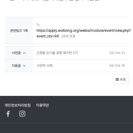
관련링크
1개
https://apply.wolbong.org/webis/module/event/view.php?
event_idx=96
28회 연결
이전글
신창동 손기술 공방 목수반 2기
26-04-21
다음글
시인의 사계
26-04-15
목록
개인정보처리방침
이용약관