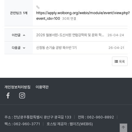
관련링크
1개
https://apply.wolbong.org/webis/module/event/view.php?
event_idx=100
30회 연결
이전글
2026 월봉서원-도산서원 연합강학회 및 문화 학술제
26-04-24
다음글
신창동 손기술 공방 목수반 1기
26-04-21
목록
개인정보처리방침
이용약관
주소 : 전남광주통합특별시 광산구 광곡길 133
전화 : 062-960-8892
팩스 : 062-960-3771
호스팅 제공자 :
웹이즈(WEBIS)
상단