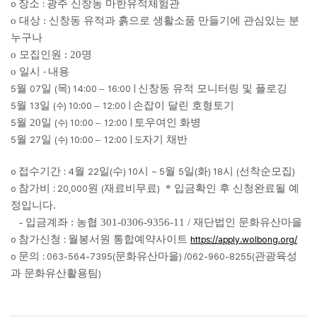
장소
광주 신창동 마한유적체험관
o
:
o 대상 : 신창동 유적과 흙으로 생활소품 만들기에 관심있는 분
누구나
o 모집인원 : 20명
o 일시
내용
·
월
일
목
–
신창동 유적 모니터링 및 플로깅
5
07
(
)
14:00
16:00 |
월
일
–
손잡이 달린 호형토기
5
13
(수
)
10:00
12:00 |
월 20
일
–
토우여인 화병
5
(수
)
10:00
12:00 |
월
일
–
자기 채반
5
27
(수
)
10:00
12:00 | 도
접수기간
월
일
수
시
월
일
화
시
선착순모집
o
: 4
22
(
) 10
~ 5
5
(
) 18
(
)
참가비
원
재료비무료
* 입금확인 후 신청완료될 예
o
: 20,000
(
)
정입니다.
- 입금계좌 :
농협 301-0306-9356-11 / 재단법인 문화유산마을
참가신청
월봉서원 통합예약사이트
o
:
https://apply.wolbong.org/
문의
문화유산마을
관광육성
o
: 063-564-7395(
) /062-960-8255(
과 문화유산활용팀
)