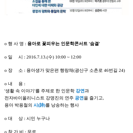
o 행 사 명 :
용아로 꽃피우는 인문학콘서트
'숨결'
o 일 시 : 2016.7.13.(수) 10:00 ~ 12:00
o 장 소 : 용아생가 맞은편 행랑채(광산구 소촌로 46번길 24)
o 내 용 :
'생활 속 이야기'를 주제로 한 인문학
강연
과
전자바이올리니스트 강명진의 연주
공연
을 즐기고,
용아 박용철의
시(詩)
를 낭송하는 행사
o 대 상 : 시민 누구나
o 참 가 비 : 무료