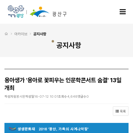
용아생가 '용아로 꽃피우는 인문학콘서트 숨결' 13일 개최 > 공지사항
모
처음으로
아카이브
공지사항
공지사항
용아생가 '용아로 꽃피우는 인문학콘서트 숨결' 13일
개최
작성자
월봉서원
작성일
16-07-12 10:01
조회수
4,648
댓글수
0
목록