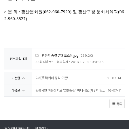
o 문 의 : 광산문화원(062-960-7920) 및 광산구청 문화체육과(06
2-960-3827)
인문학 숨결 7월 포스터.jpg
(239.2K)
첨부파일
1개
33회 다운로드
첨부일시 : 2016-07-12 10:01:38
이전글
다시茶時카페 정식 오픈!
16-07-14
다음글
월봉서원 마을잔치로 '월봉유랑' 떠나세요!(제2회 월봉유랑 개최)
16-07-11
목록
개인정보처리방침
이용약관