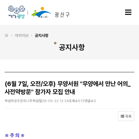
(6월 7일, 오전/오후) 무양서원 "무양에서 만난 어의_사전약방문" 참가자 모집 안내 > 공
모
처음으로
아카이브
공지사항
공지사항
(6월 7일, 오전/오후) 무양서원 "무양에서 만난 어의_
사전약방문" 참가자 모집 안내
작성자
광주문화나루
작성일
26-05-22 13:34
조회수
572
댓글수
0
목록
※ 주 의
※