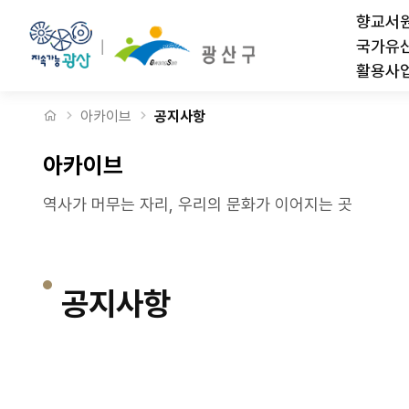
제3회 '서원마을잔치 월봉유랑' 20일 개최 안내 > 공지사항
상단메뉴
향교서
국가유
활용사
처음으로
아카이브
공지사항
아카이브
역사가 머무는 자리, 우리의 문화가 이어지는 곳
공지사항