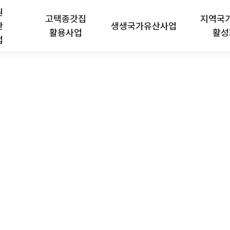
원
고택종갓집
지역국
산
생생국가유산사업
활용사업
활성
업