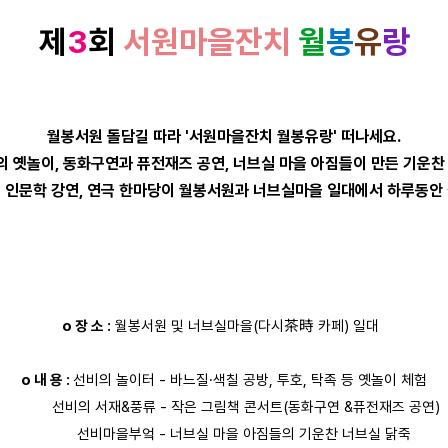
제
3
회
서원마을잔치
월
봉
유
랑
월봉서원 돌담길 따라 '서원마을잔치 월봉유랑' 떠나세요.
의 옛놀이, 동화구연과 퓨전재즈 공연, 너브실 마을 아짐들이 만든 기운찬 
 인문학 강연, 연극 한마당이 월봉서원과 너브실마을 일대에서 하루동안
o 장 소 :
월봉서원 및 너브실마을(다시茶時 카페) 일대
o 내 용 :
선비의 놀이터 - 바느질·색칠 공방, 투호, 탁족 등 옛놀이 체험
선비의 서재&풍류 - 작은 그림책 콘서트(동화구연 &퓨전재즈 공연)
선비마을부엌 - 너브실 마을 아짐들의 기운찬 너브실 닭죽