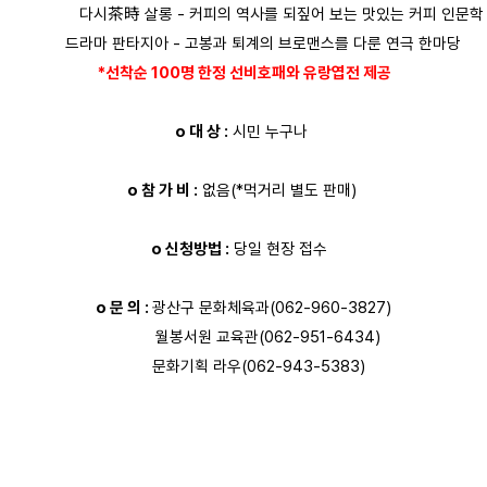
茶時 살롱 - 커피의 역사를 되짚어 보는 맛있는 커피 인문학
드라마 판타지아 - 고봉과 퇴계의 브로맨스를 다룬 연극 한마당
*선착순 100명 한정 선비호패와 유랑엽전 제공
o 대 상 :
시민 누구나
o 참 가 비 :
없음(*먹거리 별도 판매)
o 신청방법 :
당일 현장 접수
o 문 의 :
광산구 문화체육과(062-960-3827)
월봉서원 교육관(062-951-6434)
문화기획 라우(062-943-5383)