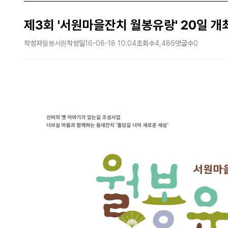
제3회 '서원마을잔치 월봉유랑' 20일 개
작성자
월봉서원
작성일
16-08-18 10:04
조회수
4,486
댓글수
0