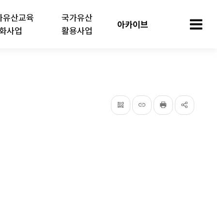
가유산교육
국가유산
아카이브
화사업
활용사업
모
QRcode
주소복사
프린터
공유