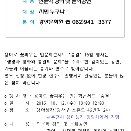
용아로 꽃피우는 인문학콘서트 '숨결'
10월 행사는
"생명과 평화와 통일의 문학"
을 주제로한 깊이있는 강연,
가을과 어울리는 통기타 연주로 찾아갑니다.
별도 신청 없이 현장 접수로 진행되며 관심있는 분들의 많
은 참여 바랍니다.
o 행 사 명
: 용아로 꽃피우는 인문학콘서트 '숨결'
o 일 시
: 2016. 10. 12.(수) 10:00~12:00
o 장 소
:
용아생가
(광산구 소촌로 46번길 24)
※우천시 용아생가 행랑채에서 진행
o 내 용
: 인문학 강의 및 문화공연