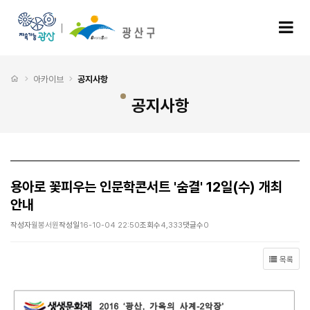
용아로 꽃피우는 인문학콘서트 '숨결' 12일(수) 개최 안내 > 공지사항
모
처음으로
아카이브
공지사항
공지사항
용아로 꽃피우는 인문학콘서트 '숨결' 12일(수) 개최
안내
작성자
월봉서원
작성일
16-10-04 22:50
조회수
4,333
댓글수
0
목록