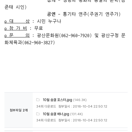
강의
- 생명과 평화와 통일의 문학(김
준태 시인)
공연
- 통기타 연주(주권기 연주가)
o 대 상
: 시민 누구나
o 참 가 비
: 무료
o 문 의
: 광산문화원(062-960-7920) 및 광산구청 문
화체육과(062-960-3827)
10월 숨결 포스터.jpg
(146.3K)
34회 다운로드
첨부일시 : 2016-10-04 22:50:12
첨부파일
2개
10월 숨결 배너.jpg
(131.4K)
34회 다운로드
첨부일시 : 2016-10-04 22:50:12