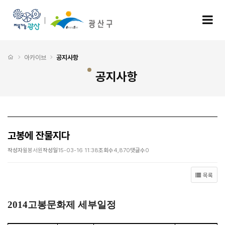
고봉에 잔물지다 > 공지사항
모
처음으로
아카이브
공지사항
공지사항
고봉에 잔물지다
작성자
월봉서원
작성일
15-03-16 11:38
조회수
4,870
댓글수
0
목록
2014고봉문화제 세부일정