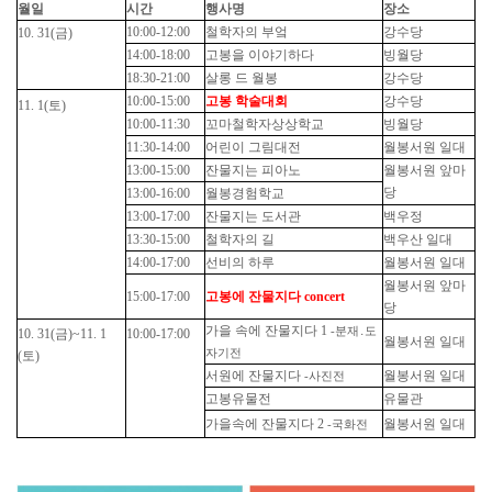
월일
시간
행사명
장소
10:00-12:00
철학자의 부엌
강수당
10. 31(금)
14:00-18:00
고봉을 이야기하다
빙월당
18:30-21:00
살롱 드 월봉
강수당
10:00-15:00
고봉 학술대회
강수당
11. 1(토)
10:00-11:30
꼬마철학자상상학교
빙월당
11:30-14:00
어린이 그림대전
월봉서원 일대
13:00-15:00
잔물지는 피아노
월봉서원 앞마
당
13:00-16:00
월봉경험학교
13:00-17:00
잔물지는 도서관
백우정
13:30-15:00
철학자의 길
백우산 일대
14:00-17:00
선비의 하루
월봉서원 일대
월봉서원 앞마
15:00-17:00
고봉에 잔물지다 concert
당
가을 속에 잔물지다 1
-분재․도
10. 31(금)~11. 1
10:00-17:00
월봉서원 일대
자기전
(토)
서원에 잔물지다
월봉서원 일대
-사진전
고봉유물전
유물관
가을속에 잔물지다 2
월봉서원 일대
-국화전