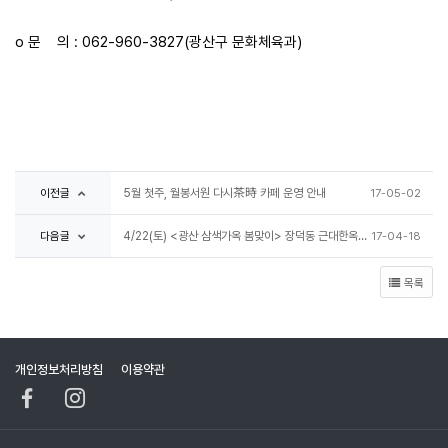
o 문 의 : 062-960-3827(광산구 문화체육과) ​
이전글
5월 첫주, 월봉서원 다시茶時 카페 운영 안내
17-05-02
다음글
4/22(토) <광산 삼색가옥 봄맞이> 장덕동 근대한옥 행사 개최 안내
17-04-18
목록
개인정보처리방침
이용약관