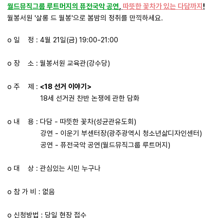
월드뮤직그룹 루트머지의 퓨전국악 공연
,
따뜻한 꽃차가 있는 다담까지
!
월봉서원 '살롱 드 월봉'으로 봄밤의 정취를 만끽하세요.
o 일 정 : 4월 21일(금) 19:00-21:00
o 장 소 : 월봉서원 교육관(강수당)
o 주 제 :
<18 선거 이야기>
18세 선거권 찬반 논쟁에 관한 담화
o 내 용 : 다담 - 따뜻한 꽃차(성균관유도회)
강연 - 이운기 부센터장(광주광역시 청소년삶디자인센터)
공연 - 퓨전국악 공연(월드뮤직그룹 루트머지)
o 대 상 : 관심있는 시민 누구나
o 참 가 비 : 없음
o 신청방법 : 당일 현장 접수