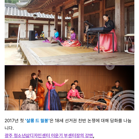
2017년 첫
'살롱 드 월봉'
은
18세 선거권 찬반 논쟁에 대해 담화를 나눕
니다.
광주 청소년삶디자인센터
이운기 부센터장의 강연
,