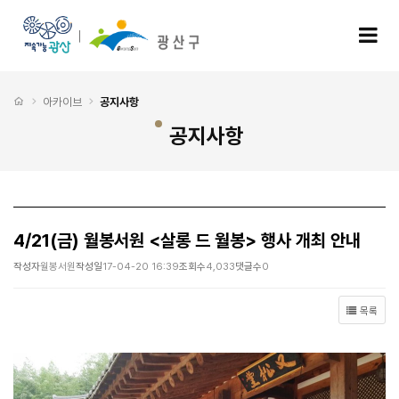
4/21(금) 월봉서원 <살롱 드 월봉> 행사 개최 안내 > 공지사항
모
처음으로
아카이브
공지사항
공지사항
4/21(금) 월봉서원 <살롱 드 월봉> 행사 개최 안내
작성자
월봉서원
작성일
17-04-20 16:39
조회수
4,033
댓글수
0
목록