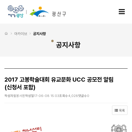
2017 고봉학술대회 유교문화 UCC 공모전 알림 (신청서 포함) > 공지사항
모
처음으로
아카이브
공지사항
공지사항
2017 고봉학술대회 유교문화 UCC 공모전 알림
(신청서 포함)
작성자
월봉서원
작성일
17-06-08 15:03
조회수
4,028
댓글수
0
목록