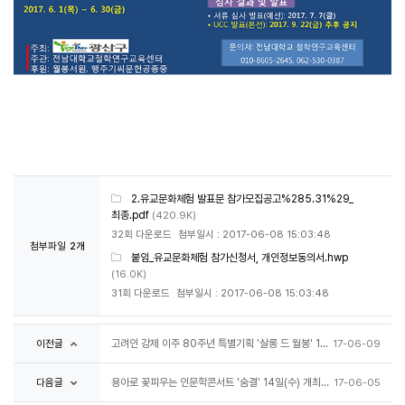
2.유교문화체험 발표문 참가모집공고%285.31%29_
최종.pdf
(420.9K)
32회 다운로드
첨부일시 : 2017-06-08 15:03:48
첨부파일
2개
붙임_유교문화체험 참가신청서, 개인정보동의서.hwp
(16.0K)
31회 다운로드
첨부일시 : 2017-06-08 15:03:48
이전글
고려인 강제 이주 80주년 특별기획 '살롱 드 월봉' 16일(금) 개최 안내
17-06-09
다음글
용아로 꽃피우는 인문학콘서트 '숨결' 14일(수) 개최 안내
17-06-05