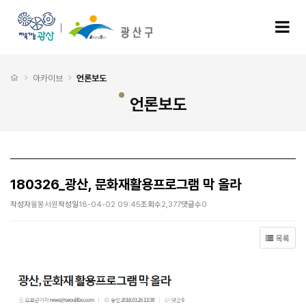
180326_광산, 문화재활용프로그램 막 올라 > 언론보도
모
처음으로
아카이브
언론보도
언론보도
180326_광산, 문화재활용프로그램 막 올라
작성자
월봉서원
작성일
18-04-02 09:45
조회수
2,377
댓글수
0
목록