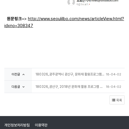
원문링크
=>
http://www.seoulilbo.com/news/articleView.html?
idxno=308347
이전글
180326_광주광역시 광산구, 문화재 활용프로그램 국내외 참가단 모집
18-04-02
다음글
180326_광산구, 2018년 문화재 활용 프로그램 막 올라
18-04-02
목록
개인정보처리방침
이용약관