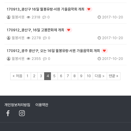
170913_광산구 16일 월봉유랑·서원 가을음악회 개최
인기글
월봉서원
2318
0
2017-10-20
170912_광산구, 16일 고봉문화제 개최
인기글
월봉서원
2278
0
2017-10-20
170912_광주 광산구, 오는 16일 월봉유랑·서원 가을음악회 개최
인기글
월봉서원
2355
0
2017-10-20
페이지
페이지
페이지
페이지
열린
페이지
페이지
페이지
페이지
페이지
페이지
페이지
페이지
페이지
«
처음
1
2
3
4
5
6
7
8
9
10
다음
>
맨끝
»
개인정보처리방침
이용약관