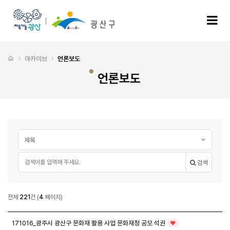
언론보도 4 페이지
모
처음으로
아카이브
언론보도
언론보도
게시글 검색
검색대상
필수
검색어
검색
언론보도
전체
221
건
(
4
페이지)
언론보도 목록
171016_광주시 광산구 문화재 활용 사업 문화재청 공모 석권
인기글