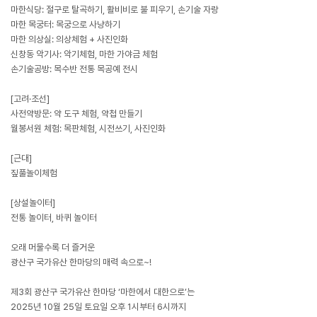
마한식당: 절구로 탈곡하기, 활비비로 불 피우기, 손기술 자랑
마한 목궁터: 목궁으로 사냥하기
마한 의상실: 의상체험 + 사진인화
신창동 악기사: 악기체험, 마한 가야금 체험
손기술공방: 목수반 전통 목공예 전시
[고려·조선]
사전약방문: 약 도구 체험, 약첩 만들기
월봉서원 체험: 목판체험, 시전쓰기, 사진인화
[근대]
짚풀놀이체험
[상설놀이터]
전통 놀이터, 바퀴 놀이터
오래 머물수록 더 즐거운
광산구 국가유산 한마당의 매력 속으로~!
제3회 광산구 국가유산 한마당 ‘마한에서 대한으로’는
2025년 10월 25일 토요일 오후 1시부터 6시까지