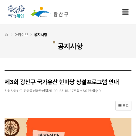
제3회 광산구 국가유산 한마당 상설프로그램 안내 > 공지사항
모
처음으로
아카이브
공지사항
공지사항
제3회 광산구 국가유산 한마당 상설프로그램 안내
작성자
광산구 관광육성과
작성일
25-10-23 16:47
조회수
897
댓글수
0
목록