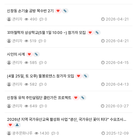
신창동 손기술 공방 목수반 2기
인기글
링크
관리자
490
0
2026-04-21
꼬마철학자 상상학교(5월 1일 10:00 ~) 참가자 모집
인기글
링크
관리자
519
0
2026-04-21
시인의 사계
인기글
링크
관리자
585
0
2026-04-15
(4월 25일, 토 오후) 월봉로맨스 참가자 모집
인기글
링크
관리자
582
0
2026-04-13
신창동 유적 주민살림단 클린가든 프로젝트
인기글
링크
관리자
649
0
2026-03-27
2026년 지역 국가유산교육 활성화 사업 "광산, 국가유산 꽃이 피다" 수요조사
안내
인기글
다운로드
광주문화나루
1430
0
2025-12-09