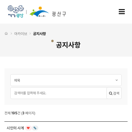
공지사항 3 페이지
모
처음으로
아카이브
공지사항
공지사항
게시글 검색
검색대상
필수
검색어
검색
공지사항
전체
195
건
(
3
페이지)
공지사항 목록
시인의 사계
인기글
링크