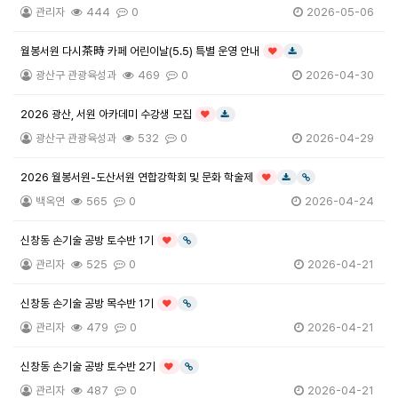
관리자
444
0
2026-05-06
월봉서원 다시茶時 카페 어린이날(5.5) 특별 운영 안내
인기글
다운로드
광산구 관광육성과
469
0
2026-04-30
2026 광산, 서원 아카데미 수강생 모집
인기글
다운로드
광산구 관광육성과
532
0
2026-04-29
2026 월봉서원-도산서원 연합강학회 및 문화 학술제
인기글
다운로드
링크
백옥연
565
0
2026-04-24
신창동 손기술 공방 토수반 1기
인기글
링크
관리자
525
0
2026-04-21
신창동 손기술 공방 목수반 1기
인기글
링크
관리자
479
0
2026-04-21
신창동 손기술 공방 토수반 2기
인기글
링크
관리자
487
0
2026-04-21