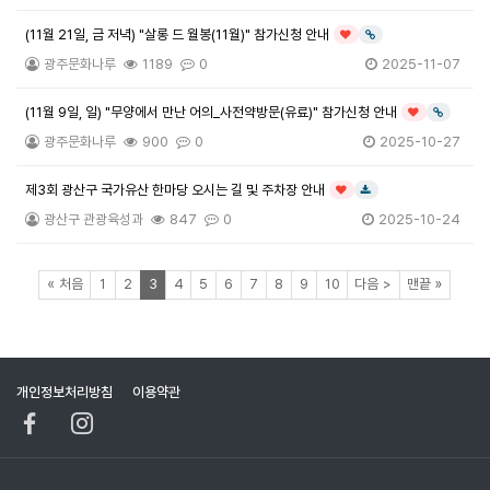
(11월 21일, 금 저녁) "살롱 드 월봉(11월)" 참가신청 안내
인기글
링크
광주문화나루
1189
0
2025-11-07
(11월 9일, 일) "무양에서 만난 어의_사전약방문(유료)" 참가신청 안내
인기글
링크
광주문화나루
900
0
2025-10-27
제3회 광산구 국가유산 한마당 오시는 길 및 주차장 안내
인기글
다운로드
광산구 관광육성과
847
0
2025-10-24
페이지
페이지
페이지
열린
페이지
페이지
페이지
페이지
페이지
페이지
페이지
페이지
페이지
페이지
«
처음
1
2
3
4
5
6
7
8
9
10
다음
>
맨끝
»
개인정보처리방침
이용약관