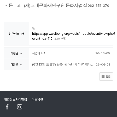
- 문 의
재
고대문화재연구원 문화사업실
: (
)
062-651-3701
관련링크
1개
https://apply.wolbong.org/webis/module/event/view.php?
event_idx=119
23회 연결
이전글
시인의 사계
26-06-05
다음글
(6월 13일, 토 오후) 월봉서원 "선비의 하루" 참가자 모집 안내
26-06-01
목록
개인정보처리방침
이용약관