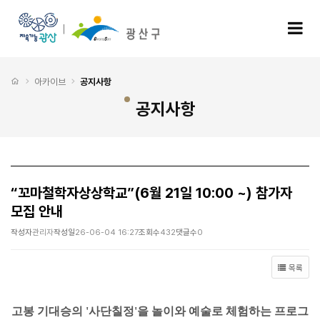
“꼬마철학자상상학교”(6월 21일 10:00 ~) 참가자 모집 안내 > 공지사항
모
처음으로
아카이브
공지사항
공지사항
“꼬마철학자상상학교”(6월 21일 10:00 ~) 참가자
모집 안내
작성자
관리자
작성일
26-06-04 16:27
조회수
432
댓글수
0
목록
고봉 기대승의 '사단칠정'을 놀이와 예술로 체험하는 프로그