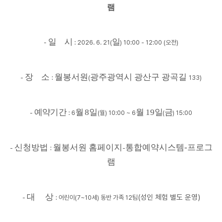
램
일 시
일
-
: 2026. 6. 21(
) 10:00 - 12:00 (오전)
장 소
월봉서원
광주광역시 광산구 광곡길
-
:
(
133)
예약기간
월
8
일
월
19
일
금
-
: 6
(
월
) 10:00 ~ 6
(
) 15:00
신청방법
월봉서원 홈페이지
통합예약시스템-프로그
-
:
-
램
대 상
(성인 체험 별도 운영)
-
: 어린이(7~10세) 동반 가족 12팀