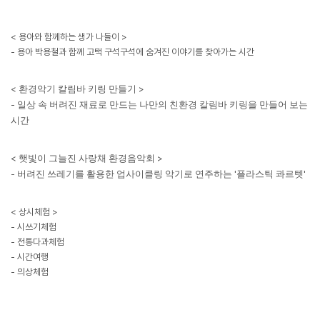
<
용아와 함께하는 생가 나들이
>
-
용아 박용철과 함께 고택 구석구석에 숨겨진 이야기를 찾아가는 시간
<
>
환경악기 칼림바 키링 만들기
-
일상 속 버려진 재료로 만드는 나만의 친환경 칼림바 키링을 만들어 보는
시간
<
>
햇빛이 그늘진 사랑채 환경음악회
-
'
'
버려진 쓰레기를 활용한 업사이클링 악기로 연주하는
플라스틱 콰르텟
<
상시체험
>
-
시쓰기체험
-
전통다과체험
-
시간여행
-
의상체험