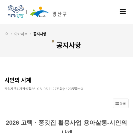
시인의 사계 > 공지사항
모
처음으로
아카이브
공지사항
공지사항
시인의 사계
작성자
관리자
작성일
26-06-05 11:27
조회수
423
댓글수
0
목록
2026 고택 · 종갓집 활용사업 용아살롱-시인의
사계