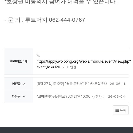
*초상권 미동의시 참여가 어려울 수 있습니다.
- 문 의 : 루트머지 062-444-0767
관련링크
1개
https://apply.wolbong.org/webis/module/event/view.php?
event_idx=120
23회 연결
이전글
(6월 27일, 토 오후) "월봉 로맨스" 참가자 모집 안내
26-06-11
다음글
“꼬마철학자상상학교”(6월 21일 10:00 ~) 참가자 모집 안내
26-06-04
목록