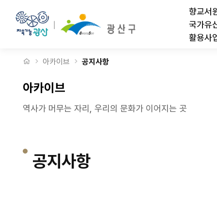
2017 유교문화활성화사업 월봉서원 '기세등등 여유만만' 기자단 팸투어(
상단메뉴
향교서
국가유
활용사
처음으로
아카이브
공지사항
아카이브
역사가 머무는 자리, 우리의 문화가 이어지는 곳
공지사항