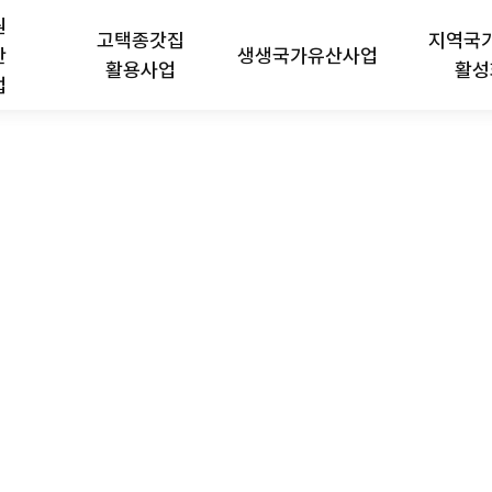
1박 2일) > 공지사항
원
고택종갓집
지역국
산
생생국가유산사업
활용사업
활성
업