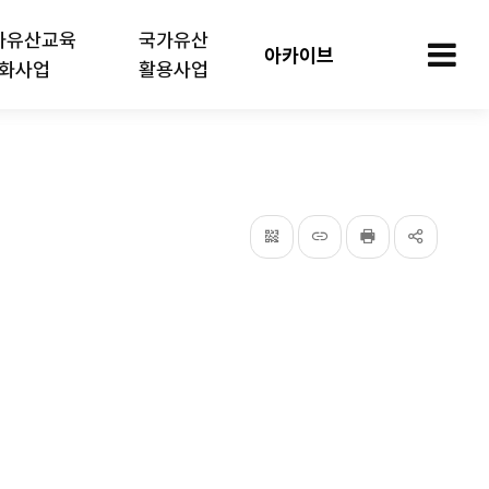
가유산교육
국가유산
아카이브
화사업
활용사업
모
QRcode
주소복사
프린터
공유