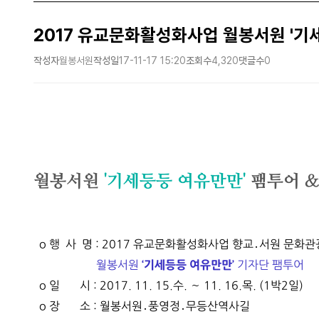
2017 유교문화활성화사업 월봉서원 '기세
작성자
월봉서원
작성일
17-11-17 15:20
조회수
4,320
댓글수
0
월봉서원
'기세등등 여유만만'
팸투어
o 행 사 명 : 2017 유교문화활성화사업 향교․서원 문화
월봉서원
‘기세등등 여유만만’
기자단 팸투어
o 일 시 : 2017. 11. 15.수. ∼ 11. 16.목. (1박2일)
o 장 소 : 월봉서원․풍영정․무등산역사길