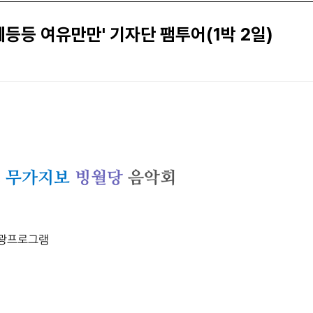
등등 여유만만' 기자단 팸투어(1박 2일)
&
무가지보
빙월당
음악회
관광프로그램