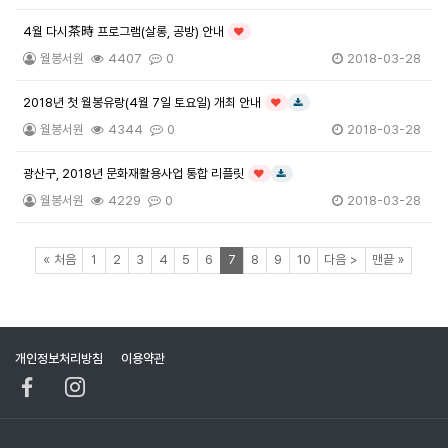
4월 다시茶時 프로그램(살롱, 공방) 안내
인기글
월봉서원
4407
0
2018-03-28
2018년 첫 월봉유랑(4월 7일 토요일) 개최 안내
인기글
다운로드
월봉서원
4344
0
2018-03-28
광산구, 2018년 문화재활용사업 통합 리플릿
인기글
다운로드
월봉서원
4229
0
2018-03-28
페이지
페이지
페이지
페이지
페이지
페이지
페이지
열린
페이지
페이지
페이지
페이지
페이지
페이지
«
처음
1
2
3
4
5
6
7
8
9
10
다음
>
맨끝
»
개인정보처리방침
이용약관