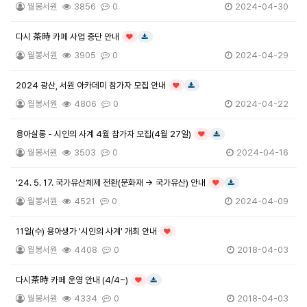
월봉서원
3856
0
2024-04-30
다시 茶時 카페 사업 중단 안내
인기글
다운로드
월봉서원
3905
0
2024-04-29
2024 광산, 서원 아카데미 참가자 모집 안내
인기글
다운로드
월봉서원
4806
0
2024-04-22
용아살롱 - 시인의 사계 4월 참가자 모집(4월 27일)
인기글
다운로드
월봉서원
3503
0
2024-04-16
'24. 5. 17. 국가유산체제 전환(문화재 → 국가유산) 안내
인기글
다운로드
월봉서원
4521
0
2024-04-09
11일(수) 용아생가 '시인의 사계' 개최 안내
인기글
월봉서원
4408
0
2018-04-03
다시茶時 카페 운영 안내 (4/4~)
인기글
다운로드
월봉서원
4334
0
2018-04-03