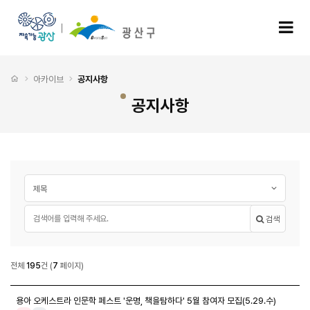
공지사항 7 페이지
모
처음으로
아카이브
공지사항
공지사항
게시글 검색
검색대상
필수
검색어
검색
공지사항
전체
195
건
(
7
페이지)
공지사항 목록
용아 오케스트라 인문학 페스트 '운명, 책을탐하다' 5월 참여자 모집(5.29.수)